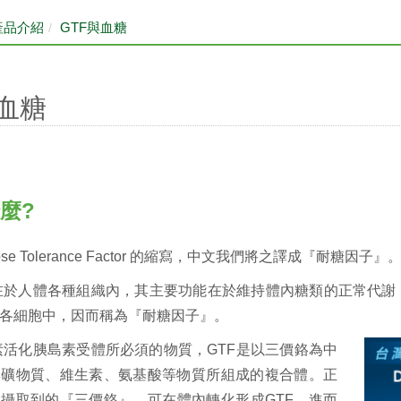
產品介紹
GTF與血糖
與血糖
什麼?
ucose Tolerance Factor 的縮寫，中文我們將之譯成『耐糖因子』
存在於人體各種組織內，其主要功能在於維持體內糖類的正常代
各細胞中，因而稱為『耐糖因子』。
島素活化胰島素受體所必須的物質，GTF是以三價鉻為中
與礦物質、維生素、氨基酸等物質所組成的複合體。正
攝取到的『三價鉻』，可在體內轉化形成GTF，進而