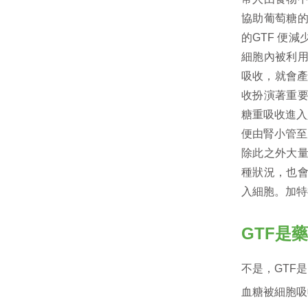
協助葡萄糖
的GTF 便
細胞內被利
吸收，就會產
收扮演著重
糖重吸收進入
便由腎小管至
除此之外大
種狀況，也
入細胞。加特
GTF是
不是，GTF
血糖被細胞吸