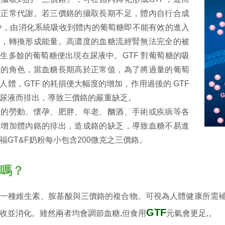
的正常代謝。若三價鉻的攝取長期不足，體內自行合成
減少，由消化系統吸收到體內的葡萄糖即不能有效的進入
用，轉換形成能量。高濃度的血糖流經腎無法完全的被
生多餘的葡萄糖便出現在尿液中。GTF 對葡萄糖的吸
要的角色，當血糖長期高於正常值，為了將過量的葡萄
人體，GTF 的耗損便大幅度的增加，作用過後的 GTF
尿液而排出，導致三價鉻的嚴重缺乏。
量的勞動、懷孕、肥胖、年老、酗酒、手術或疾病等各
會增加體內鉻的排出，造成鉻的缺乏，導致血糖不易進
福GT&F奶粉每小包含200微克之三價鉻。
藥嗎？
是一種維生素、胺基酸與三價鉻的複合物。可視為人體健康所需補充
GTF
收並消化。雖然兩者均會調節血糖,但食用
元氣會更足,。