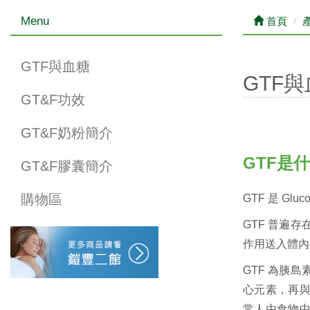
Menu
首頁
GTF與血糖
GTF
GT&F功效
GT&F奶粉簡介
GTF是
GT&F膠囊簡介
購物區
GTF 是 Gl
GTF 普遍
作用送入體內
GTF 為胰
心元素，再
常人由食物中