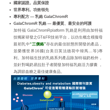
國家認證。品質保證
世界專利。功效領先
專利配方 — 乳鉻 GalaChromR
GalaChromR 乳鉻 — 最優質、最安全的呵護
加特福 GalaChromRplatform 乳鉻是利用由加特福
技獨家研發之GT&FR技術平台，以仿生概念模擬母
親初乳中
“三價鉻”
存在的最佳狀態所開發的產品，
並榮獲世界16國(台美日英法德荷中韓馬…等)專
利。加特福生技的乳鉻系列產品除加特福奶粉外，
並針對喝奶易拉肚子者開發加特福乳鉻活力膠囊 ，
為調節血糖之最佳健康食品。